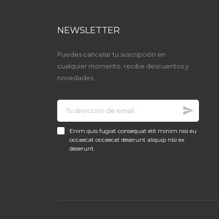
NEWSLETTER
Puedes cancelar tu suscripción en
cualquier momento, recibe descuentos y
novedades.
Enim quis fugiat consequat elit minim nisi eu
occaecat occaecat deserunt aliquip nisi ex
deserunt.