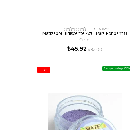
0 Review(s)
Matizador Iridiscente Azúl Para Fondant 8
Grms
$45.92
$82.00
Precio
Precio
base
Recoger bodega CD
-44%