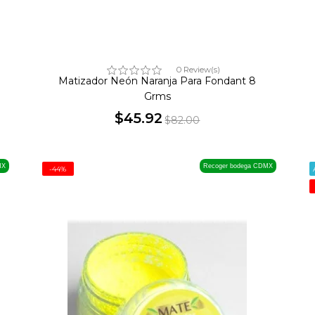
0 Review(s)
Matizador Neón Naranja Para Fondant 8
Grms
$45.92
$82.00
Precio
Precio
base
MX
Recoger bodega CDMX
-44%