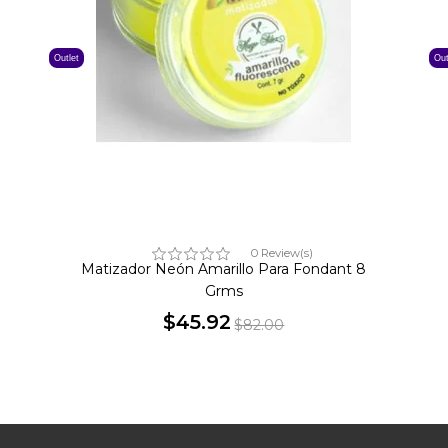
Outlet
Out
0 Review(s)
Matizador Neón Amarillo Para Fondant 8
Grms
$45.92
$82.00
Precio
Precio
base