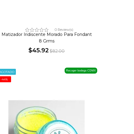
0 Review(s)
Matizador Iridiscente Morado Para Fondant
8 Grms
$45.92
$82.00
Precio
Precio
base
Recoger bodega CDMX
AGOTADO
-44%