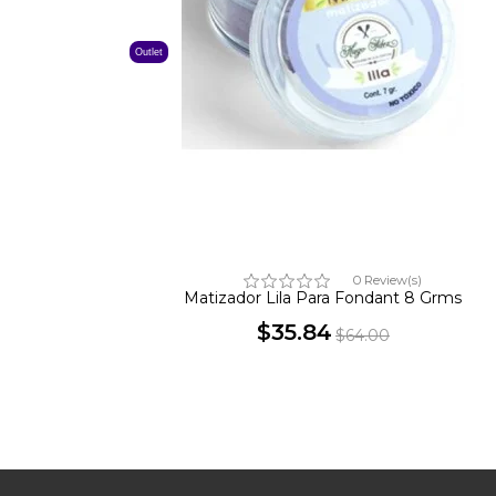
Outlet
0 Review(s)
Matizador Lila Para Fondant 8 Grms
$35.84
$64.00
Precio
Precio
base