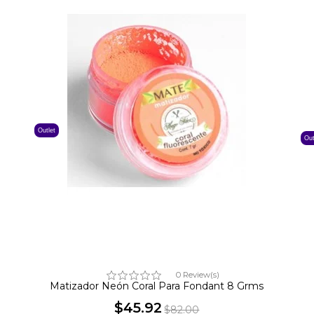
Outlet
Out
0 Review(s)
Matizador Neón Coral Para Fondant 8 Grms
$45.92
$82.00