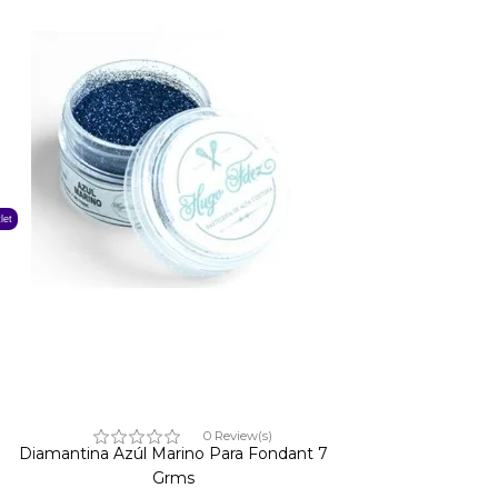
let
0 Review(s)
Diamantina Azúl Marino Para Fondant 7
Grms