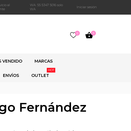
vicio al
WA:
55 5347 5016 solo
Iniciar sesión
ente
WA
0
0
S VENDIDO
MARCAS
HOT
ENVÍOS
OUTLET
ugo Fernández