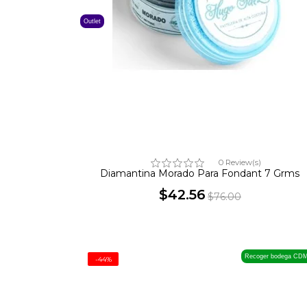
Outlet
0 Review(s)
Diamantina Morado Para Fondant 7 Grms
$42.56
$76.00
Precio
Precio
base
Recoger bodega CD
-44%