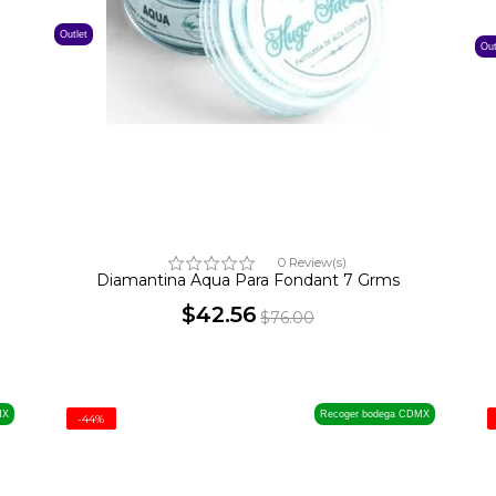
Outlet
Out
0 Review(s)
Diamantina Aqua Para Fondant 7 Grms
$42.56
$76.00
Precio
Precio
base
MX
Recoger bodega CDMX
-44%