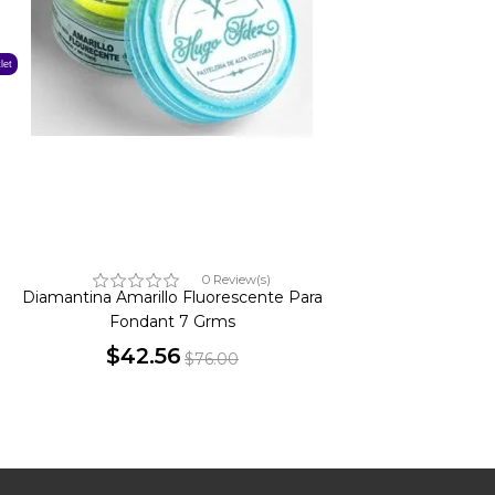
let
0 Review(s)
Diamantina Amarillo Fluorescente Para
Fondant 7 Grms
$42.56
$76.00
Precio
Precio
base