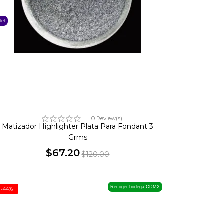
let
0 Review(s)
Matizador Highlighter Plata Para Fondant 3
Grms
$67.20
$120.00
Precio
Precio
base
Recoger bodega CDMX
-44%