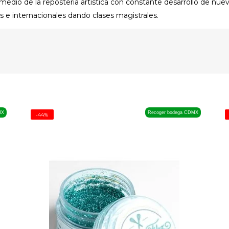
edio de la repostería artística con constante desarrollo de nuev
s e internacionales dando clases magistrales.
MX
Recoger bodega CDMX
-44%