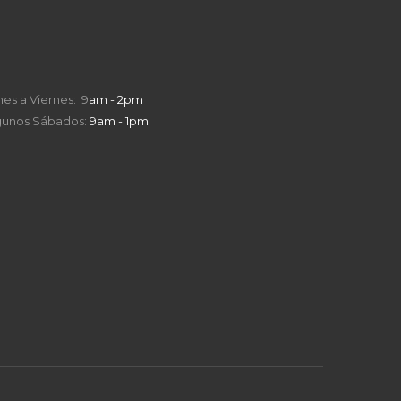
nes a Viernes: 9
am - 2pm
gunos Sábados:
9am - 1pm