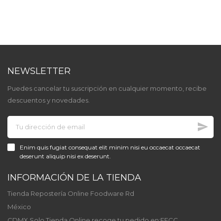
base
base
NEWSLETTER
Puedes cancelar tu suscripción en cualquier momento, recibe
descuentos y novedades.
Enim quis fugiat consequat elit minim nisi eu occaecat occaecat
deserunt aliquip nisi ex deserunt.
INFORMACIÓN DE LA TIENDA
Tienda Repostería Online Foodware Rd
México
CDMX Solo Tienda Online recoge tu pedido en:FFCC