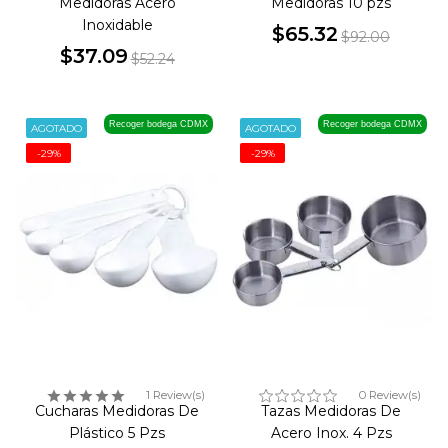
Medidoras Acero
Medidoras 10 pzs
Inoxidable
$65.32
$92.00
$37.09
Precio
Precio
$52.24
Precio
Precio
base
base
Recoger bodega CDMX
Recoger bodega CDMX
AGOTADO
AGOTADO
-29%
-29%
1 Review(s)
0 Review(s)
Cucharas Medidoras De
Tazas Medidoras De
Plástico 5 Pzs
Acero Inox. 4 Pzs