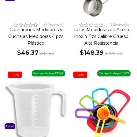
0 Review(s)
0 Review(s)
Cucharones Medidores y
Tazas Medidoras de Acero
Cucharas Medidoras 4 pzs
Inox 4 Pzs Calibre Grueso
Plástico
Alta Resistencia
$46.37
$148.39
$82.80
$209.00
Precio
Precio
Precio
Precio
base
base
Recoger bodega CDMX
Recoger bodega CDMX
-44%
-29%
Outlet