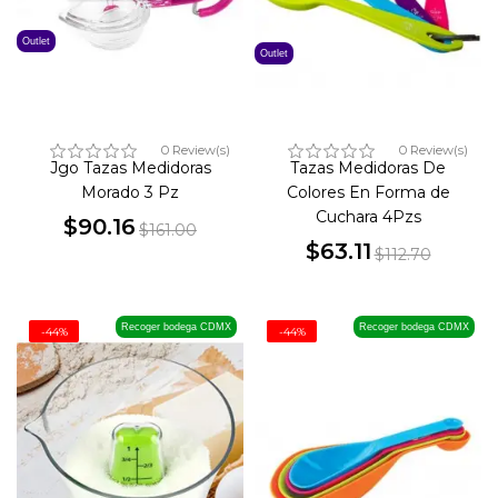
Outlet
Outlet
0 Review(s)
0 Review(s)
Jgo Tazas Medidoras
Tazas Medidoras De
Morado 3 Pz
Colores En Forma de
Cuchara 4Pzs
$90.16
$161.00
Precio
Precio
$63.11
$112.70
Precio
Precio
base
base
Recoger bodega CDMX
Recoger bodega CDMX
-44%
-44%