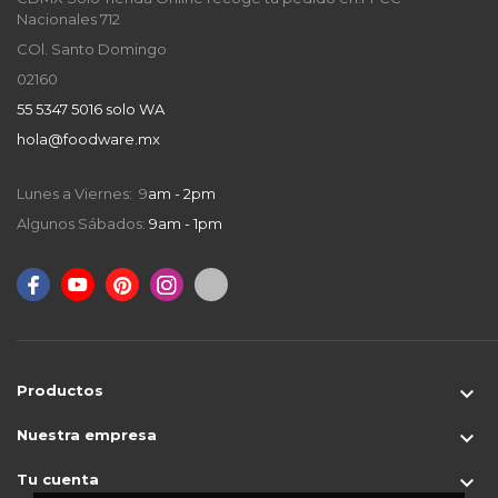
Nacionales 712
COl. Santo Domingo
02160
55 5347 5016 solo WA
hola@foodware.mx
Lunes a Viernes: 9
am - 2pm
Algunos Sábados:
9am - 1pm
Productos

Nuestra empresa

Tu cuenta
