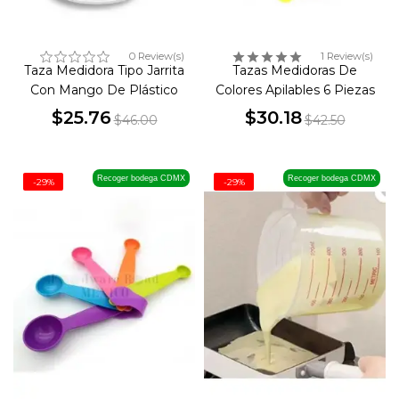
0 Review(s)
1 Review(s)
Taza Medidora Tipo Jarrita
Tazas Medidoras De
Con Mango De Plástico
Colores Apilables 6 Piezas
$25.76
$30.18
$46.00
$42.50
Precio
Precio
Precio
Precio
base
base
Recoger bodega CDMX
Recoger bodega CDMX
-29%
-29%