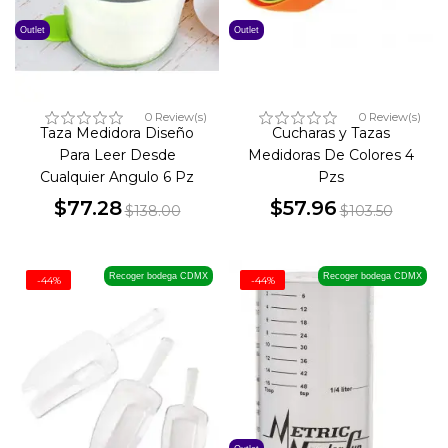
Outlet
Outlet
0 Review(s)
0 Review(s)
Taza Medidora Diseño
Cucharas y Tazas
Para Leer Desde
Medidoras De Colores 4
Cualquier Angulo 6 Pz
Pzs
$77.28
$57.96
$138.00
$103.50
Precio
Precio
Precio
Precio
base
base
Recoger bodega CDMX
Recoger bodega CDMX
-44%
-44%