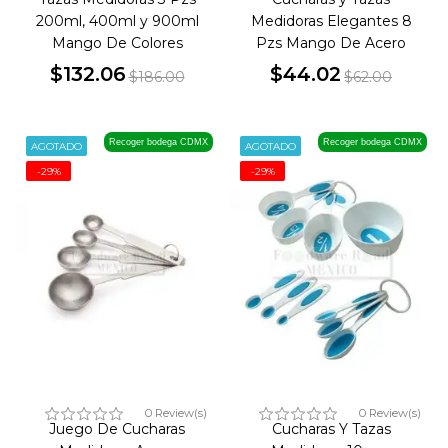
200ml, 400ml y 900ml
Medidoras Elegantes 8
Mango De Colores
Pzs Mango De Acero
$132.06
$44.02
$186.00
$62.00
Precio
Precio
Precio
Precio
base
base
Recoger bodega CDMX
Recoger bodega CDMX
AGOTADO
AGOTADO
-29%
-29%
0 Review(s)
0 Review(s)
Juego De Cucharas
Cucharas Y Tazas