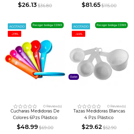
$26.13
$81.65
$36.80
$115.00
Precio
Precio
Precio
Precio
base
base
Recoger bodega CDMX
Recoger bodega CDMX
AGOTADO
AGOTADO
-29%
-44%
Outlet
0 Review(s)
0 Review(s)
Cucharas Medidoras De
Tazas Medidoras Blancas
Colores 6Pzs Plástico
4 Pzs Plástico
$48.99
$29.62
$69.00
$52.90
Precio
Precio
Precio
Precio