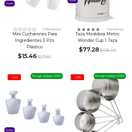
Outlet
Outlet
0 Review(s)
1 Review(s)
Mini Cucharones Para
Taza Medidora Metric
Ingredientes 3 Pzs
Wonder Cup 1 Taza
Plástico
$77.28
$138.00
$15.46
Precio
Precio
$27.60
Precio
Precio
base
base
Recoger bodega CDMX
Recoger bodega CDMX
-44%
-29%
Outlet