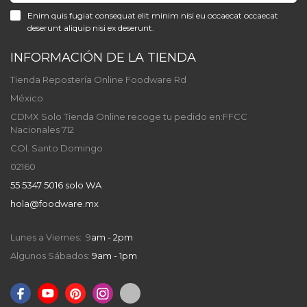
Enim quis fugiat consequat elit minim nisi eu occaecat occaecat
deserunt aliquip nisi ex deserunt.
INFORMACIÓN DE LA TIENDA
Tienda Repostería Online Foodware Rd
México
CDMX Solo Tienda Online recoge tu pedido en:FFCC
Nacionales 712
COl. Santo Domingo
02160
55 5347 5016 solo WA
hola@foodware.mx
Lunes a Viernes: 9
am - 2pm
Algunos Sábados:
9am - 1pm