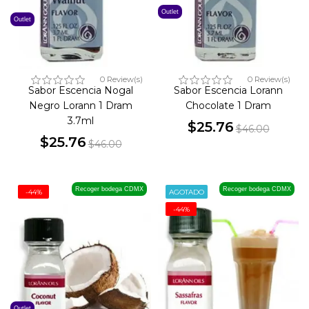
Outlet
Outlet
0 Review(s)
0 Review(s)
Sabor Escencia Nogal
Sabor Escencia Lorann
Negro Lorann 1 Dram
Chocolate 1 Dram
3.7ml
$25.76
$46.00
$25.76
Precio
Precio
$46.00
Precio
Precio
base
base
Recoger bodega CDMX
Recoger bodega CDMX
-44%
AGOTADO
-44%
Outlet