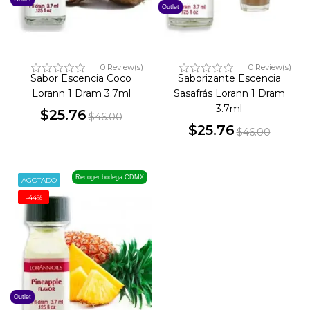
Outlet
0 Review(s)
0 Review(s)
Sabor Escencia Coco
Saborizante Escencia
Lorann 1 Dram 3.7ml
Sasafrás Lorann 1 Dram
3.7ml
$25.76
$46.00
Precio
Precio
$25.76
$46.00
Precio
Precio
base
base
Recoger bodega CDMX
AGOTADO
-44%
Outlet