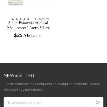
1 Review(s)
Sabor Escencia Artificial
Piña Lorann 1 Dram 3.7 ml
$25.76
$46.00
Precio
Precio
base
NEWSLETTER
Puedes cancelar tu suscripción en cualquier momento, recibe
descuentos y novedades.