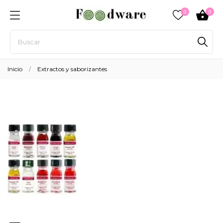
0
0
Inicio
Extractos y saborizantes