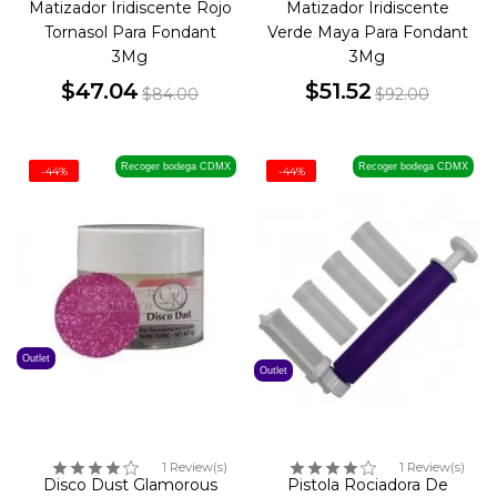
Matizador Iridiscente Rojo
Matizador Iridiscente
Tornasol Para Fondant
Verde Maya Para Fondant
3Mg
3Mg
$47.04
$51.52
$84.00
$92.00
Precio
Precio
Precio
Precio
base
base
Recoger bodega CDMX
Recoger bodega CDMX
-44%
-44%
Outlet
Outlet
1 Review(s)
1 Review(s)
Disco Dust Glamorous
Pistola Rociadora De