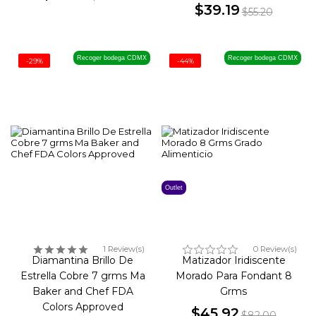
Precio
Precio
$39.19
$55.20
Precio
Precio
base
base
Recoger bodega CDMX
Recoger bodega CDMX
-29%
-44%
Outlet
1 Review(s)
0 Review(s)
Diamantina Brillo De
Matizador Iridiscente
Estrella Cobre 7 grms Ma
Morado Para Fondant 8
Baker and Chef FDA
Grms
Colors Approved
$45.92
$82.00