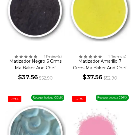
1 Review(s)
1 Review(s)
Matizador Negro 6 Grms
Matizador Amarillo 7
Ma Baker And Chef
Grms Ma Baker And Chef
$37.56
$37.56
$52.90
$52.90
Precio
Precio
Precio
Precio
base
base
Recoger bodega CDMX
Recoger bodega CDMX
-29%
-29%