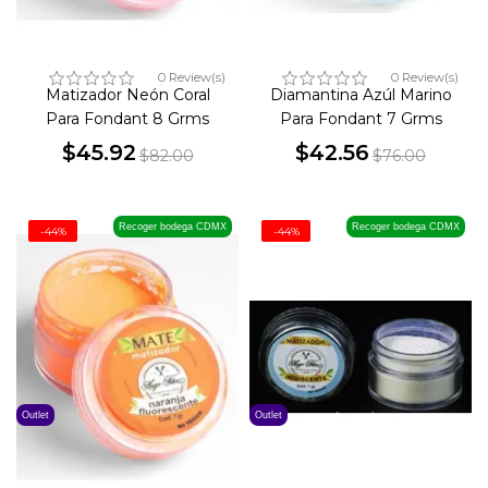
0 Review(s)
0 Review(s)
Matizador Neón Coral
Diamantina Azúl Marino
Para Fondant 8 Grms
Para Fondant 7 Grms
$45.92
$42.56
$82.00
$76.00
Precio
Precio
Precio
Precio
base
base
Recoger bodega CDMX
Recoger bodega CDMX
-44%
-44%
Outlet
Outlet