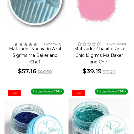
1 Review(s)
0 Review(s)
Matizador Nacarado Azul
Matizador Chapita Rosa
5 grms Ma Baker and
Chic 15 grms Ma Baker
Chef
and Chef
$57.16
$39.19
$80.50
$55.20
Precio
Precio
Precio
Precio
base
base
Recoger bodega CDMX
Recoger bodega CDMX
-44%
-44%