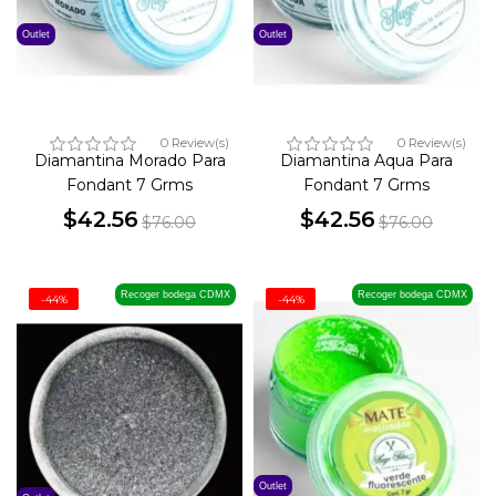
Outlet
Outlet
0 Review(s)
0 Review(s)
Diamantina Morado Para
Diamantina Aqua Para
Fondant 7 Grms
Fondant 7 Grms
$42.56
$42.56
$76.00
$76.00
Precio
Precio
Precio
Precio
base
base
Recoger bodega CDMX
Recoger bodega CDMX
-44%
-44%
Outlet