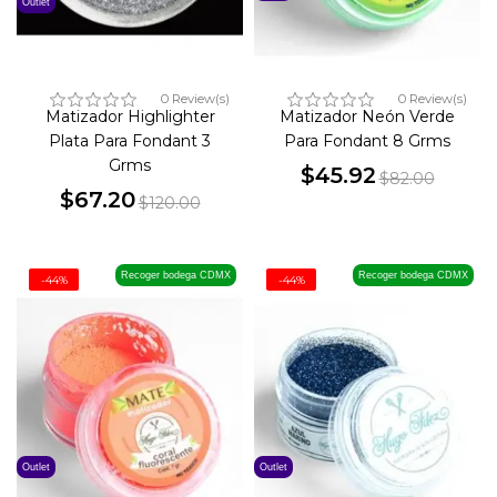
Outlet
0 Review(s)
0 Review(s)
Matizador Highlighter
Matizador Neón Verde
Plata Para Fondant 3
Para Fondant 8 Grms
Grms
$45.92
$82.00
$67.20
Precio
Precio
$120.00
Precio
Precio
base
base
Recoger bodega CDMX
Recoger bodega CDMX
-44%
-44%
Outlet
Outlet