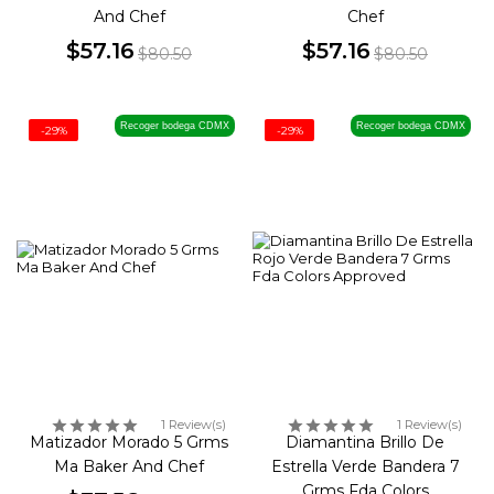
And Chef
Chef
$57.16
$57.16
$80.50
$80.50
Precio
Precio
Precio
Precio
base
base
Recoger bodega CDMX
Recoger bodega CDMX
-29%
-29%
1 Review(s)
1 Review(s)
Matizador Morado 5 Grms
Diamantina Brillo De
Ma Baker And Chef
Estrella Verde Bandera 7
Grms Fda Colors