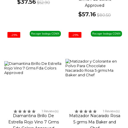
$37.56
$52.90
Approved
Precio
Precio
$57.16
base
$80.50
Precio
Precio
base
Recoger bodega CDMX
Recoger bodega CDMX
-29%
-29%
1 Review(s)
1 Review(s)
Diamantina Brillo De
Matizador Nacarado Rosa
Estrella Rojo Vino 7 Grms
5 grms Ma Baker and