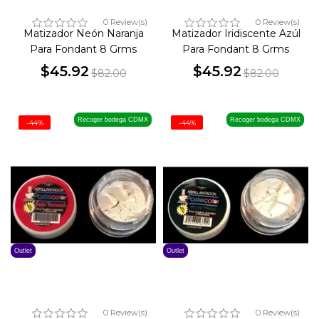
0 Review(s)
0 Review(s)
Matizador Neón Naranja
Matizador Iridiscente Azúl
Para Fondant 8 Grms
Para Fondant 8 Grms
$45.92
$45.92
$82.00
$82.00
Precio
Precio
Precio
Precio
base
base
Recoger bodega CDMX
Recoger bodega CDMX
-44%
-44%
Outlet
Outlet
0 Review(s)
0 Review(s)