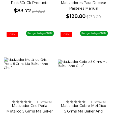
Pink 5Gr Ck Products
Matizadores Para Decorar
Pasteles Manual
$83.72
$149.50
Precio
Precio
$128.80
$230.00
Precio
Precio
base
base
Recoger bodega CDMX
Recoger bodega CDMX
-29%
-29%
1 Review(s)
1 Review(s)
Matizador Gris Perla
Matizador Cobre Metálico
Metálico 5 Grms Ma Baker
5 Grms Ma Baker And