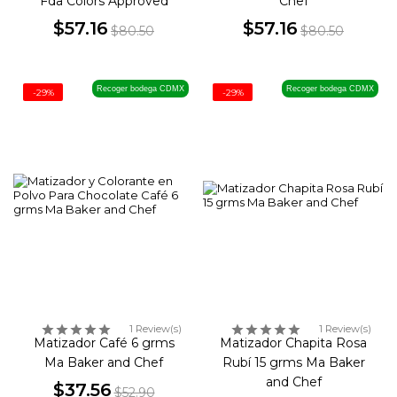
Fda Colors Approved
Chef
$57.16
$57.16
$80.50
$80.50
Precio
Precio
Precio
Precio
base
base
Recoger bodega CDMX
Recoger bodega CDMX
-29%
-29%
1 Review(s)
1 Review(s)
Matizador Café 6 grms
Matizador Chapita Rosa
Ma Baker and Chef
Rubí 15 grms Ma Baker
and Chef
$37.56
$52.90