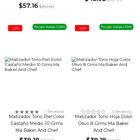
$57.16
Precio
Precio
$80.50
Precio
Precio
base
base
Recoger bodega CDMX
Recoger bodega CDMX
-29%
-29%
1 Review(s)
0 Review(s)
Matizador Tono Piel Color
Matizador Tono Hoja Color
Castaño Medio 10 Grms
Olivo 8 Grms Ma Baker
Ma Baker And Chef
And Chef