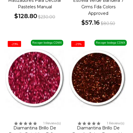
Matizadores Para Decorar
Estrella Verde Bandera 7
Pasteles Manual
Grms Fda Colors
Approved
$128.80
$230.00
Precio
Precio
$57.16
$80.50
Precio
Precio
base
base
Recoger bodega CDMX
Recoger bodega CDMX
-29%
-29%
1 Review(s)
1 Review(s)
Diamantina Brillo De
Diamantina Brillo De