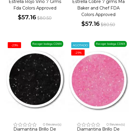
Estrella Rojo Vino 7 Grms
Estrella Cobre 7 grms Ma
Fda Colors Approved
Baker and Chef FDA
Colors Approved
$57.16
$80.50
Precio
Precio
$57.16
$80.50
Precio
Precio
base
base
Recoger bodega CDMX
Recoger bodega CDMX
-29%
AGOTADO
-29%
0 Review(s)
0 Review(s)
Diamantina Brillo De
Diamantina Brillo De