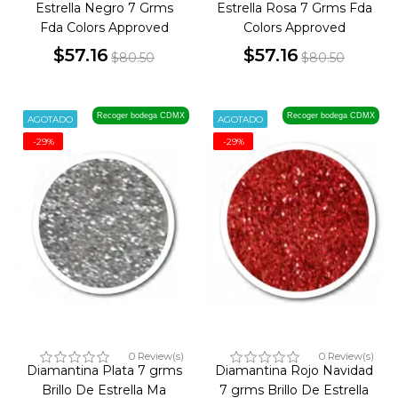
Estrella Negro 7 Grms
Estrella Rosa 7 Grms Fda
Fda Colors Approved
Colors Approved
$57.16
$57.16
$80.50
$80.50
Precio
Precio
Precio
Precio
base
base
Recoger bodega CDMX
Recoger bodega CDMX
AGOTADO
AGOTADO
-29%
-29%
0 Review(s)
0 Review(s)
Diamantina Plata 7 grms
Diamantina Rojo Navidad
Brillo De Estrella Ma
7 grms Brillo De Estrella