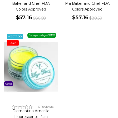
Baker and Chef FDA
Ma Baker and Chef FDA
Colors Approved
Colors Approved
$57.16
$57.16
$80.50
$80.50
Precio
Precio
Precio
Precio
base
base
Recoger bodega CDMX
AGOTADO
-44%
Outlet
0 Review(s)
Diamantina Amarillo
Fluorescente Para