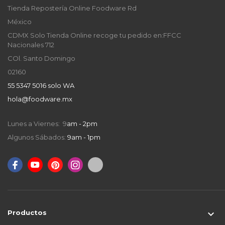
Tienda Repostería Online Foodware Rd
México
CDMX Solo Tienda Online recoge tu pedido en:FFCC
Nacionales 712
COl. Santo Domingo
02160
55 5347 5016 solo WA
hola@foodware.mx
Lunes a Viernes: 9
am - 2pm
Algunos Sábados:
9am - 1pm
Productos
