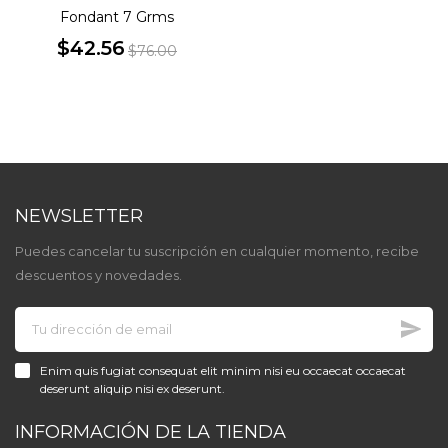
Fondant 7 Grms
$42.56
$76.00
Precio
Precio
base
NEWSLETTER
Puedes cancelar tu suscripción en cualquier momento, recibe
descuentos y novedades.
Enim quis fugiat consequat elit minim nisi eu occaecat occaecat
deserunt aliquip nisi ex deserunt.
INFORMACIÓN DE LA TIENDA