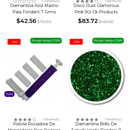
0 Review(s)
1 Review(s)
Diamantina Azúl Marino
Disco Dust Glamorous
Para Fondant 7 Grms
Pink 5Gr Ck Products
$42.56
$83.72
$76.00
$149.50
Precio
Precio
Precio
Precio
base
base
Recoger bodega CDMX
Recoger bodega CDMX
-44%
-29%
Outlet
1 Review(s)
1 Review(s)
Pistola Rociadora De
Diamantina Brillo De