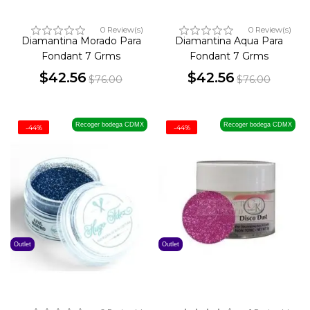
0 Review(s)
0 Review(s)
Diamantina Morado Para
Diamantina Aqua Para
Fondant 7 Grms
Fondant 7 Grms
$42.56
$42.56
$76.00
$76.00
Precio
Precio
Precio
Precio
base
base
Recoger bodega CDMX
Recoger bodega CDMX
-44%
-44%
Outlet
Outlet