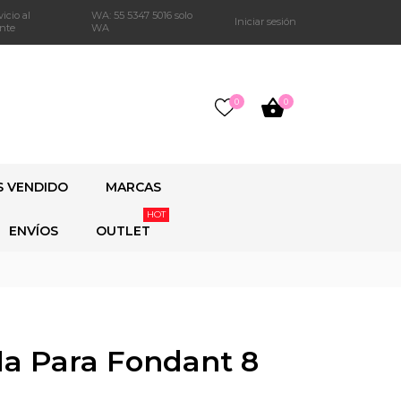
vicio al
WA:
55 5347 5016 solo
Iniciar sesión
ente
WA
0
0
S VENDIDO
MARCAS
HOT
ENVÍOS
OUTLET
la Para Fondant 8