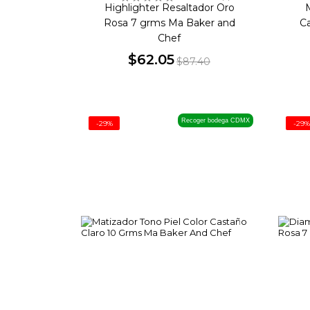
Highlighter Resaltador Oro
M
Rosa 7 grms Ma Baker and
C
Chef
$62.05
$87.40
Precio
Precio
base
Recoger bodega CDMX
-29%
-29%