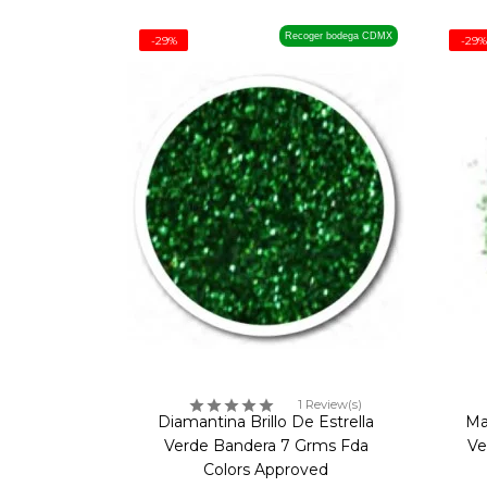
Recoger bodega CDMX
-29%
-29%
1 Review(s)
Diamantina Brillo De Estrella
Ma
Verde Bandera 7 Grms Fda
Ve
Colors Approved