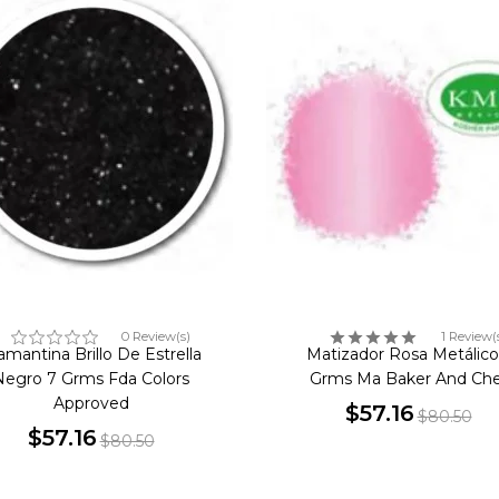
0 Review(s)
1 Review(
amantina Brillo De Estrella
Matizador Rosa Metálico
Negro 7 Grms Fda Colors
Grms Ma Baker And Che
Approved
$57.16
$80.50
$57.16
Precio
Precio
$80.50
Precio
Precio
base
base