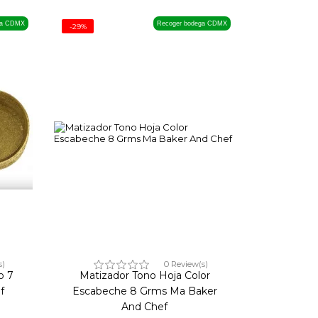
ga CDMX
Recoger bodega CDMX
-29%
s)
0 Review(s)
o 7
Matizador Tono Hoja Color
f
Escabeche 8 Grms Ma Baker
And Chef