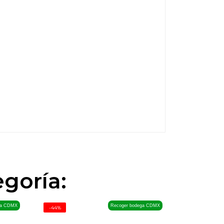
goría:
ga CDMX
Recoger bodega CDMX
-44%