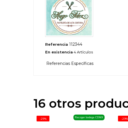
112344
Referencia
En existencia
4 Artículos
Referencias Específicas
16 otros produ
Recoger bodega CDMX
-29%
-29%