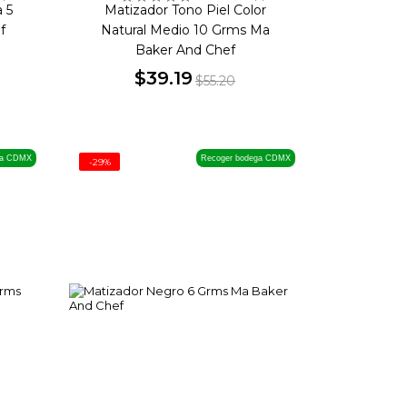
 5
Matizador Tono Piel Color
f
Natural Medio 10 Grms Ma
Baker And Chef
$39.19
$55.20
Precio
Precio
base
ga CDMX
Recoger bodega CDMX
-29%