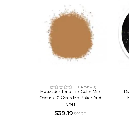
0 Review(s)
Matizador Tono Piel Color Miel
Di
Oscuro 10 Grms Ma Baker And
Chef
$39.19
$55.20
Precio
Precio
base