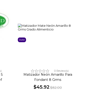
Outlet
s)
0 Review(s)
 5
Matizador Neón Amarillo Para
f
Fondant 8 Grms
$45.92
$82.00
Precio
Precio
base