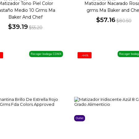
atizador Tono Piel Color
Matizador Nacarado Rosa
astaño Medio 10 Grms Ma
grms Ma Baker and Che
Baker And Chef
$57.16
$80.50
$39.19
Precio
Precio
$55.20
Precio
Precio
base
base
Recoger bodega CDMX
Recoger bode
-44%
Outlet