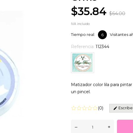
$35.84
$64.00
IVA incluido
Tiempo real:
Visitantes 
6
Referencia:
112344
Matizador color lila para pint
un pincel.
Escribe
(
0
)
–
+