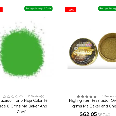
Recoger bodega CDMX
Recoger bode
-29%
0 Review(s)
1 Review(
tizador Tono Hoja Color Té
Highlighter Resaltador Or
rde 8 Grms Ma Baker And
grms Ma Baker and Che
Chef
$62.05
$87.40