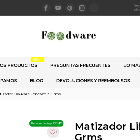
Ser
cli
NEW!!
OS PRODUCTOS
PREGUNTAS FRECUENTES
LO MÁ
IPAMOS
BLOG
DEVOLUCIONES Y REEMBOLSOS
tizador Lila Para Fondant 8 Grms
Matizador Li
Recoger bodega CDMX
1
Grms