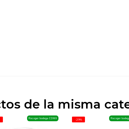
ctos de la misma cate
Recoger bodega CDMX
Recoger bode
-29%