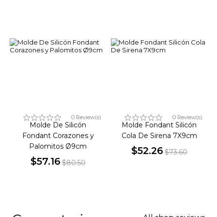
0 Review(s)
0 Review(s)
Molde De Silicón
Molde Fondant Silicón
Fondant Corazones y
Cola De Sirena 7X9cm
Palomitos Ø9cm
$52.26
$73.60
$57.16
Precio
Precio
$80.50
Precio
Precio
base
base