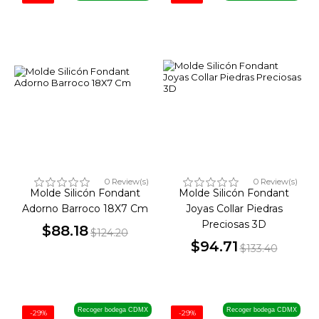
0 Review(s)
0 Review(s)
Molde Silicón Fondant
Molde Silicón Fondant
Adorno Barroco 18X7 Cm
Joyas Collar Piedras
Preciosas 3D
$88.18
$124.20
Precio
Precio
$94.71
$133.40
Precio
Precio
base
base
Recoger bodega CDMX
Recoger bodega CDMX
-29%
-29%