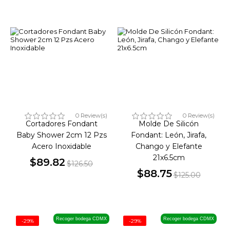
0 Review(s)
0 Review(s)
Cortadores Fondant
Molde De Silicón
Baby Shower 2cm 12 Pzs
Fondant: León, Jirafa,
Acero Inoxidable
Chango y Elefante
21x6.5cm
$89.82
$126.50
Precio
Precio
$88.75
$125.00
Precio
Precio
base
base
Recoger bodega CDMX
Recoger bodega CDMX
-29%
-29%