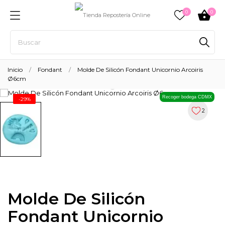
0
0
Inicio
Fondant
Molde De Silicón Fondant Unicornio Arcoiris
Ø6cm
Recoger bodega CDMX
-29%
2
Molde De Silicón
Fondant Unicornio