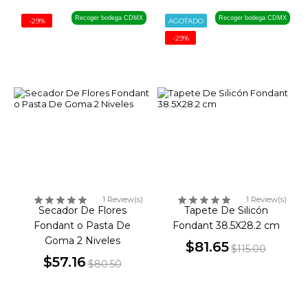
Recoger bodega CDMX
Recoger bodega CDMX
-29%
AGOTADO
-29%
1 Review(s)
1 Review(s)
Secador De Flores
Tapete De Silicón
Fondant o Pasta De
Fondant 38.5X28.2 cm
Goma 2 Niveles
$81.65
$115.00
$57.16
Precio
Precio
$80.50
Precio
Precio
base
base