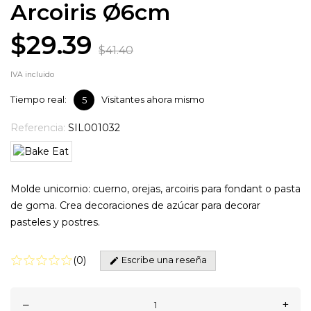
Arcoiris Ø6cm
$29.39
$41.40
IVA incluido
Tiempo real:
Visitantes ahora mismo
5
Referencia:
SIL001032
Molde unicornio: cuerno, orejas, arcoiris para fondant o pasta
de goma. Crea decoraciones de azúcar para decorar
pasteles y postres.
Escribe una reseña
(
0
)
–
+