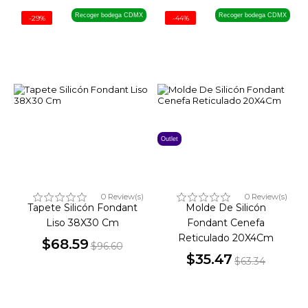
Recoger bodega CDMX
Recoger bodega CDMX
-29%
-44%
Outlet
0 Review(s)
0 Review(s)
Tapete Silicón Fondant
Molde De Silicón
Liso 38X30 Cm
Fondant Cenefa
Reticulado 20X4Cm
$68.59
$96.60
Precio
Precio
$35.47
$63.34
Precio
Precio
base
base