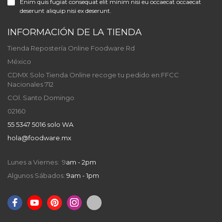
Enim quis fugiat consequat elit minim nisi eu occaecat occaecat
deserunt aliquip nisi ex deserunt.
INFORMACIÓN DE LA TIENDA
Tienda Repostería Online Foodware Rd
México
CDMX Solo Tienda Online recoge tu pedido en:FFCC
Nacionales 712
COl. Santo Domingo
02160
55 5347 5016 solo WA
hola@foodware.mx
Lunes a Viernes: 9
am - 2pm
Algunos Sábados:
9am - 1pm