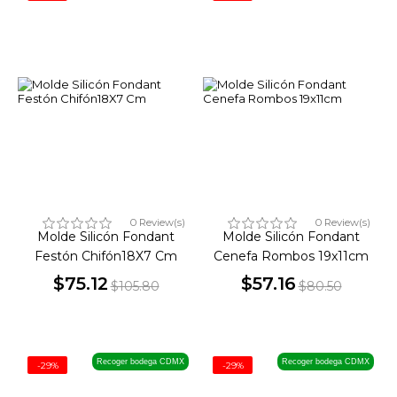
0 Review(s)
0 Review(s)
Molde Silicón Fondant
Molde Silicón Fondant
Festón Chifón18X7 Cm
Cenefa Rombos 19x11cm
$75.12
$57.16
$105.80
$80.50
Precio
Precio
Precio
Precio
base
base
Recoger bodega CDMX
Recoger bodega CDMX
-29%
-29%