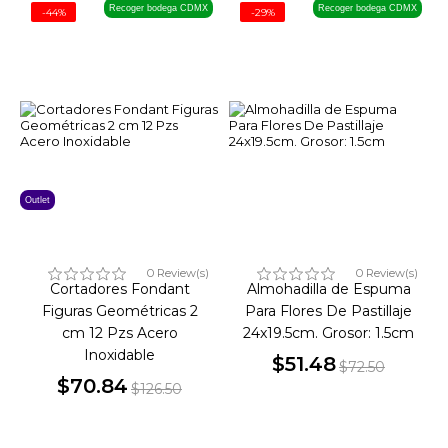
Recoger bodega CDMX
Recoger bodega CDMX
-44%
-29%
Outlet
0 Review(s)
0 Review(s)
Cortadores Fondant
Almohadilla de Espuma
Figuras Geométricas 2
Para Flores De Pastillaje
cm 12 Pzs Acero
24x19.5cm. Grosor: 1.5cm
Inoxidable
$51.48
$72.50
$70.84
Precio
Precio
$126.50
Precio
Precio
base
base