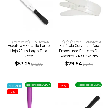
0 Review(s)
0 Review(s)
Espátula y Cuchillo Largo
Espátula Curveada Para
Hoja 25cm Largo Total
Embetunar Pasteles De
37cm
Plástico 3 Pzs 23x5cm
$53.25
$29.64
$75.00
$41.74
Precio
Precio
Precio
Precio
base
base
Recoger bodega CDMX
Recoger bodega CDMX
AGOTADO
-29%
-29%