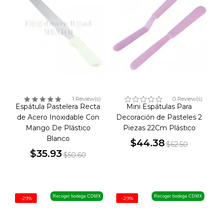
1 Review(s)
0 Review(s)
Espátula Pastelera Recta
Mini Espátulas Para
de Acero Inoxidable Con
Decoración de Pasteles 2
Mango De Plástico
Piezas 22Cm Plástico
Blanco
$44.38
$62.50
$35.93
Precio
Precio
$50.60
Precio
Precio
base
base
Recoger bodega CDMX
Recoger bodega CDMX
-29%
-29%