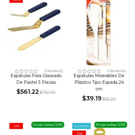
0 Review(s)
0 Review(s)
Espátulas Para Glaseado
Espátulas Miserables De
De Pastel 3 Piezas
Plástico Tipo Espada 24
cm
$561.22
$701.52
Precio
Precio
$39.19
$55.20
Precio
Precio
base
base
Recoger bodega CDMX
Recoger bodega CDMX
-29%
AGOTADO
-29%