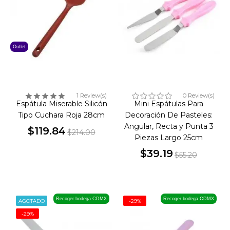
Outlet
1 Review(s)
0 Review(s)
Espátula Miserable Silicón
Mini Espátulas Para
Tipo Cuchara Roja 28cm
Decoración De Pasteles:
Angular, Recta y Punta 3
$119.84
$214.00
Piezas Largo 25cm
Precio
Precio
$39.19
base
$55.20
Precio
Precio
base
Recoger bodega CDMX
Recoger bodega CDMX
AGOTADO
-29%
-29%