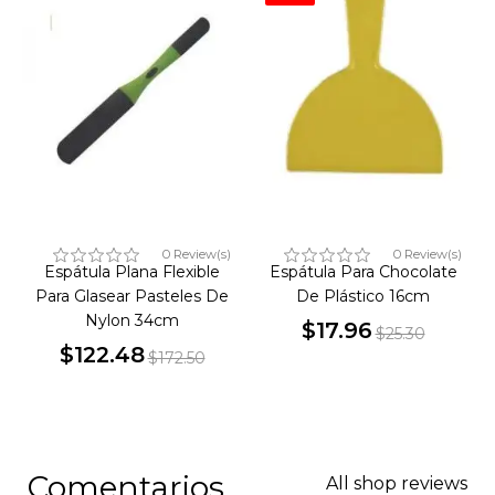
0 Review(s)
0 Review(s)
Espátula Plana Flexible
Espátula Para Chocolate
Para Glasear Pasteles De
De Plástico 16cm
Nylon 34cm
$17.96
$25.30
$122.48
Precio
Precio
$172.50
Precio
Precio
base
base
Comentarios
All shop reviews