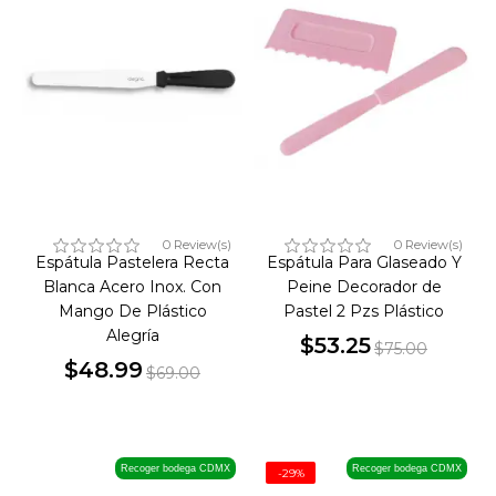
0 Review(s)
0 Review(s)
Espátula Pastelera Recta
Espátula Para Glaseado Y
Blanca Acero Inox. Con
Peine Decorador de
Mango De Plástico
Pastel 2 Pzs Plástico
Alegría
$53.25
$75.00
$48.99
Precio
Precio
$69.00
Precio
Precio
base
base
Recoger bodega CDMX
Recoger bodega CDMX
-29%