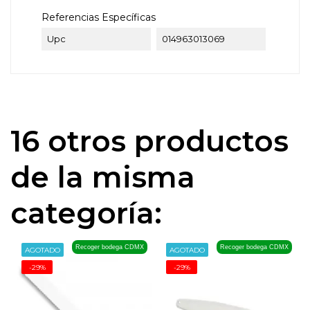
Referencias Específicas
Upc
014963013069
16 otros productos
de la misma
categoría:
Recoger bodega CDMX
Recoger bodega CDMX
AGOTADO
AGOTADO
-29%
-29%