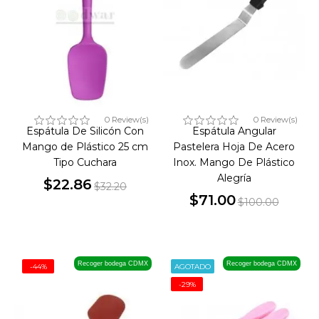
0 Review(s)
0 Review(s)
Espátula De Silicón Con
Espátula Angular
Mango de Plástico 25 cm
Pastelera Hoja De Acero
Tipo Cuchara
Inox. Mango De Plástico
Alegría
$22.86
$32.20
Precio
Precio
$71.00
$100.00
Precio
Precio
base
base
Recoger bodega CDMX
Recoger bodega CDMX
-44%
AGOTADO
-29%