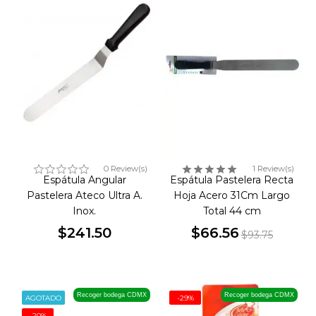
0 Review(s)
1 Review(s)
Espátula Angular
Espátula Pastelera Recta
Pastelera Ateco Ultra A.
Hoja Acero 31Cm Largo
Inox.
Total 44 cm
$241.50
$66.56
$93.75
Precio
Precio
Precio
base
Recoger bodega CDMX
Recoger bodega CDMX
AGOTADO
-29%
-20%