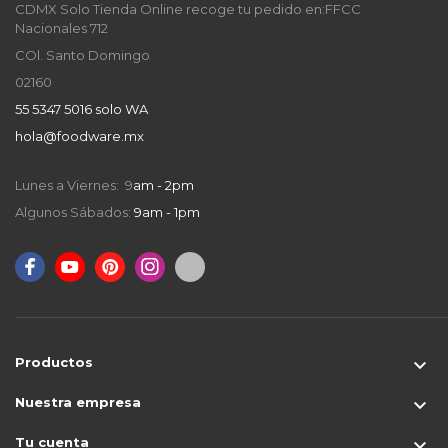
CDMX Solo Tienda Online recoge tu pedido en:FFCC
Nacionales 712
COl. Santo Domingo
02160
55 5347 5016 solo WA
hola@foodware.mx
Lunes a Viernes: 9
am - 2pm
Algunos Sábados:
9am - 1pm
Productos

Nuestra empresa

Tu cuenta
