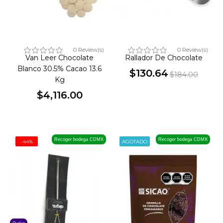
0 Review(s)
0 Review(s)
Van Leer Chocolate
Rallador De Chocolate
Blanco 30.5% Cacao 13.6
$130.64
$184.00
Kg
Precio
Precio
$4,116.00
base
Precio
Recoger bodega CDMX
Recoger bodega CDMX
-44%
AGOTADO