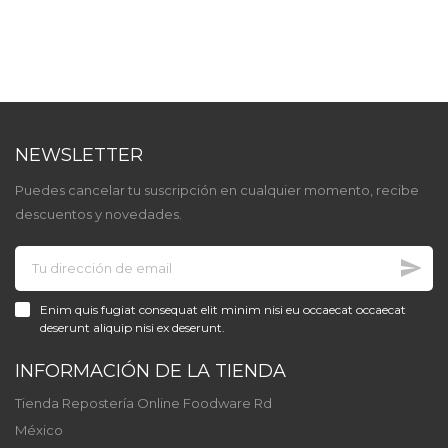
NEWSLETTER
Puedes cancelar tu suscripción en cualquier momento, recibe
descuentos y novedades.
Enim quis fugiat consequat elit minim nisi eu occaecat occaecat
deserunt aliquip nisi ex deserunt.
INFORMACIÓN DE LA TIENDA
Tienda Repostería Online Foodware Rd
México