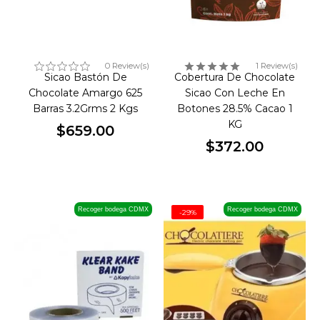
0 Review(s)
1 Review(s)
Sicao Bastón De
Cobertura De Chocolate
Chocolate Amargo 625
Sicao Con Leche En
Barras 3.2Grms 2 Kgs
Botones 28.5% Cacao 1
KG
$659.00
Precio
$372.00
Precio
Recoger bodega CDMX
Recoger bodega CDMX
-29%