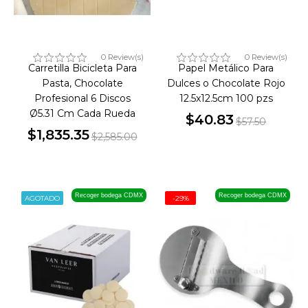
0 Review(s)
0 Review(s)
Carretilla Bicicleta Para
Papel Metálico Para
Pasta, Chocolate
Dulces o Chocolate Rojo
Profesional 6 Discos
12.5x12.5cm 100 pzs
Ø5.31 Cm Cada Rueda
$40.83
$57.50
$1,835.35
Precio
Precio
$2,585.00
Precio
Precio
base
base
Recoger bodega CDMX
Recoger bodega CDMX
AGOTADO
-29%