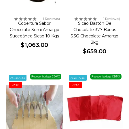
1 Review(s)
1 Review(s)
Cobertura Sabor
Sicao Bastón De
Chocolate Semi Amargo
Chocolate 377 Barras
Sucedáneo Sicao 10 Kgs
5.3G Chocolate Amargo
2kg
$1,063.00
Precio
$659.00
Precio
Recoger bodega CDMX
Recoger bodega CDMX
AGOTADO
AGOTADO
-29%
-29%