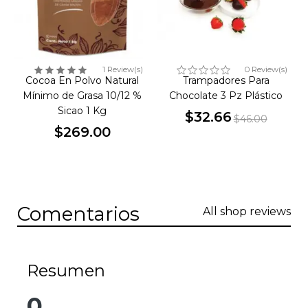
1 Review(s)
0 Review(s)
Cocoa En Polvo Natural
Trampadores Para
Mínimo de Grasa 10/12 %
Chocolate 3 Pz Plástico
Sicao 1 Kg
$32.66
$46.00
$269.00
Precio
Precio
Precio
base
Comentarios
All shop reviews
Resumen
0