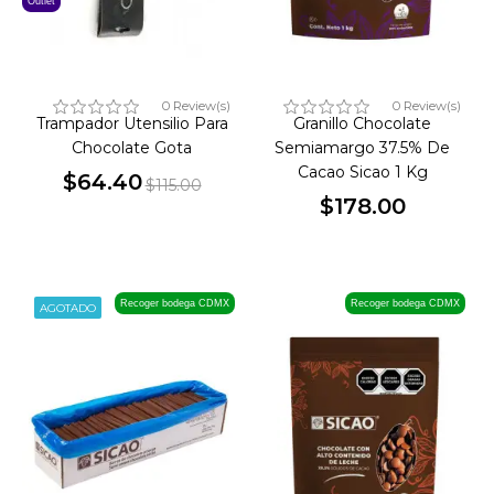
Outlet
0 Review(s)
0 Review(s)
Trampador Utensilio Para
Granillo Chocolate
Chocolate Gota
Semiamargo 37.5% De
Cacao Sicao 1 Kg
$64.40
$115.00
Precio
Precio
$178.00
Precio
base
Recoger bodega CDMX
Recoger bodega CDMX
AGOTADO