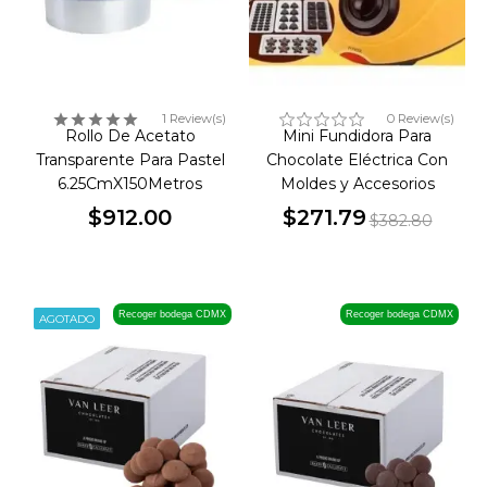
1 Review(s)
0 Review(s)
Rollo De Acetato
Mini Fundidora Para
Transparente Para Pastel
Chocolate Eléctrica Con
6.25CmX150Metros
Moldes y Accesorios
$912.00
$271.79
$382.80
Precio
Precio
Precio
base
Recoger bodega CDMX
Recoger bodega CDMX
AGOTADO