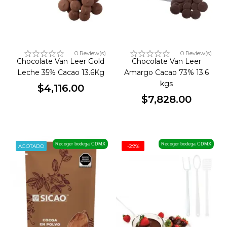
0 Review(s)
0 Review(s)
Chocolate Van Leer Gold
Chocolate Van Leer
Leche 35% Cacao 13.6Kg
Amargo Cacao 73% 13.6
kgs
$4,116.00
Precio
$7,828.00
Precio
Recoger bodega CDMX
Recoger bodega CDMX
AGOTADO
-29%